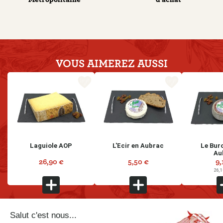
VOUS AIMEREZ
AUSSI
favorite_border
favorite_border
Laguiole AOP
L'Ecir en Aubrac
Le Bur
Au
26,90 €
5,50 €
9,
Prix
Prix
Pri
26,1
Salut c'est nous...