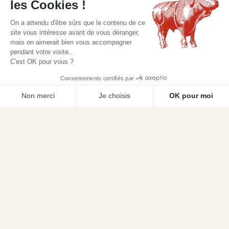
les Cookies !
Avis clients
On a attendu d'être sûrs que le contenu de ce
site vous intéresse avant de vous déranger,
AVIS À PROPOS DU PRODUIT
mais on aimerait bien vous accompagner
pendant votre visite...
C'est OK pour vous ?
10
/10
Consentements certifiés par
Ajouter au panier
VOIR L'ATTESTATION
Non merci
Je choisis
OK pour moi
Basé sur 5 avis
Avis soumis à un contrôle
Plateforme de Gestion du Consentement : Personnalisez vos Options
Axeptio consent
Notre plateforme vous permet d'adapter et de gérer vos paramètres de confidentialité, en garant
Nicole R.
Publié le 02/07/2025 à 10:54
(Date de commande : 16/06/2025)
A compléter le gratin avec originalité. Régal assuré.
VOIR PLUS D'AVIS