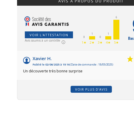
AVIS À PROPOS DU PRODUIT
6
1
1
VOIR L'ATTESTATION
0
0
Bas
Avis soumis à un contrôle
1★
2★
3★
4★
5★
Xavier H.
Publié le 02/06/2025 à 19:16
(Date de commande : 18/05/2025)
Un découverte très bonne surprise
VOIR PLUS D'AVIS