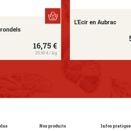
L'Ecir en Aubrac
rondels
Pr
16,75 €
Prix
29,90 € / kg
plus
Nos produits
Infos pratique