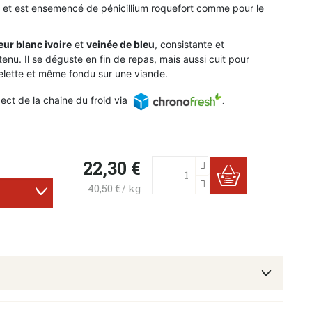
et est ensemencé de pénicillium roquefort comme pour le
eur blanc ivoire
et
veinée de bleu
, consistante et
enu. Il s
e déguste en fin de repas, mais aussi cuit pour
elette et même fondu sur une viande.
pect de la chaine du froid via
.
22,30 €


40,50 € / kg