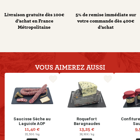
Livraison gratuite dès 100€
5% de remise immédiate sur
d’achat en France
votre commande dès 400€
Métropolitaine
d’achat
VOUS AIMEREZ
AUSSI
favorite_border
favorite_border
Saucisse Sèche au
Roquefort
Confiture
Laguiole AOP
Baragnaudes
Sa
11,40 €
13,25 €
9,
Prix
Prix
Prix
35,50 € / kg
38,90 € / kg