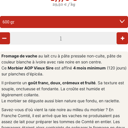
29,50 € / kg
Fromage de vache
au lait cru à pâte pressée non-cuite, pâte de
couleur blanche à ivoire avec raie noire en son centre.
Ce
Morbier AOP Vieux Sire
est affiné
4 mois minimum
(120 jours)
sur planches d'épicéa.
Il présente un
goût franc, doux, crémeux et fruité
. Sa texture est
souple, onctueuse et fondante. La croûte est humide et
légèrement collante.
Le morbier se déguste aussi bien nature que fondu, en raclette.
Savez-vous d'où vient la raie noire au milieu du morbier ? En
Franche Comté, il est arrivé que les vaches ne produisaient pas
assez de lait pour préparer les tommes de Comté en entier. Les
fromagers étaient alors contraints de préparer le fromage en deux