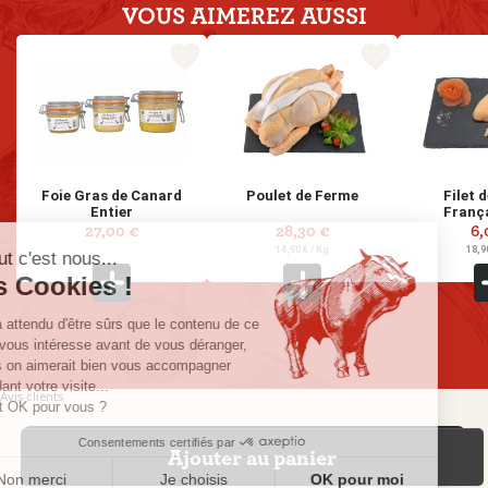
VOUS AIMEREZ
AUSSI
favorite_border
favorite_border
Foie Gras de Canard
Poulet de Ferme
Filet 
Entier
França
27,00 €
28,30 €
6,
Prix
Prix
Prix
14,90 € / Kg
18,9
Salut c'est nous...
les Cookies !
On a attendu d'être sûrs que le contenu de ce
site vous intéresse avant de vous déranger,
mais on aimerait bien vous accompagner
pendant votre visite...
Avis clients
C'est OK pour vous ?
AVIS À PROPOS DU PRODUIT
Consentements certifiés par
Ajouter au panier
Non merci
Je choisis
OK pour moi