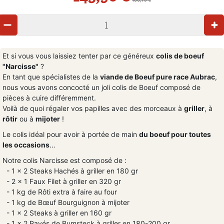
Et si vous vous laissiez tenter par ce généreux
colis de boeuf
"Narcisse"
?
En tant que spécialistes de la
viande de Boeuf pure race Aubrac
,
nous vous avons concocté un joli colis de Boeuf composé de
pièces à cuire différemment.
Voilà de quoi régaler vos papilles avec des morceaux à
griller
, à
rôtir
ou à
mijoter
!
Le colis idéal pour avoir à portée de main
du boeuf pour toutes
les occasions
…
Notre colis Narcisse est composé de :
- 1 x 2 Steaks Hachés à griller en 180 gr
- 2 x 1 Faux Filet à griller en 320 gr
- 1 kg de Rôti extra à faire au four
- 1 kg de Bœuf Bourguignon à mijoter
- 1 x 2 Steaks à griller en 160 gr
- 1 x 2 Pavés de Rumsteck à griller en 180-200 gr