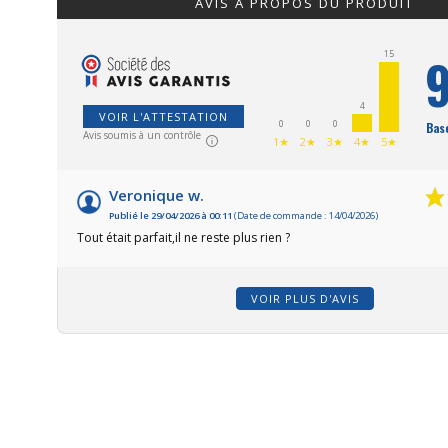
AVIS À PROPOS DU PRODUIT
9
15
4
VOIR L'ATTESTATION
0
0
0
Basé
Avis soumis à un contrôle
1★
2★
3★
4★
5★
Veronique w.
Publié le 29/04/2026 à 00:11
(Date de commande : 14/04/2026)
Tout était parfait,il ne reste plus rien ?
VOIR PLUS D'AVIS