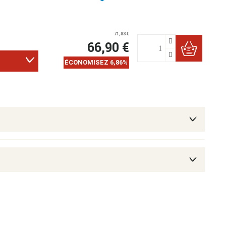
71,83 €

66,90 €

ÉCONOMISEZ 6,86%