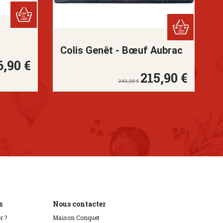
Colis Genêt - Bœuf Aubrac
6,90 €
e
215,90 €
Prix de base
Prix
242,20 €
s
Nous contacter
r ?
Maison Conquet