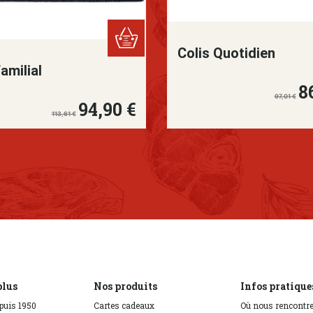
Colis Quotidien
amilial
8
Prix de bas
Prix
97,01 €
94,90 €
Prix de base
Prix
113,61 €
plus
Nos produits
Infos pratique
puis 1950
Cartes cadeaux
Où nous rencontre