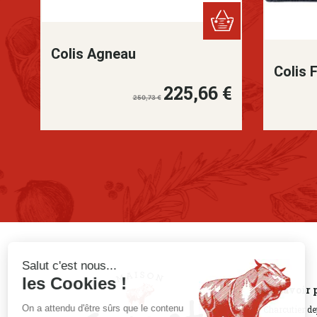
Colis Agneau
Colis F
225,66 €
Prix de base
Prix
250,73 €
Salut c'est nous...
les Cookies !
En savoir 
On a attendu d'être sûrs que le contenu
Charcutier de