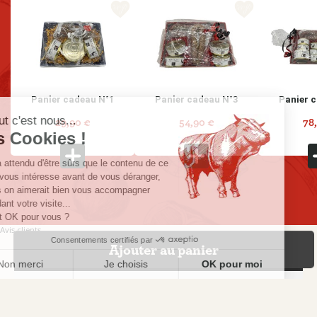
favorite_border
favorite_border
Panier cadeau N°1
Panier cadeau N°3
Panier 
Salut c'est nous...
29,90 €
54,90 €
78
Prix
Prix
Prix
les Cookies !
On a attendu d'être sûrs que le contenu de ce
site vous intéresse avant de vous déranger,
mais on aimerait bien vous accompagner
pendant votre visite...
C'est OK pour vous ?
Avis clients
Consentements certifiés par
Ajouter au panier
AVIS À PROPOS DU PRODUIT
Non merci
Je choisis
OK pour moi
Plateforme de Gestion du Consentement : Personnalisez vos Options
Axeptio consent
10
Notre plateforme vous permet d'adapter et de gérer vos paramètres de confidentialité, en garant