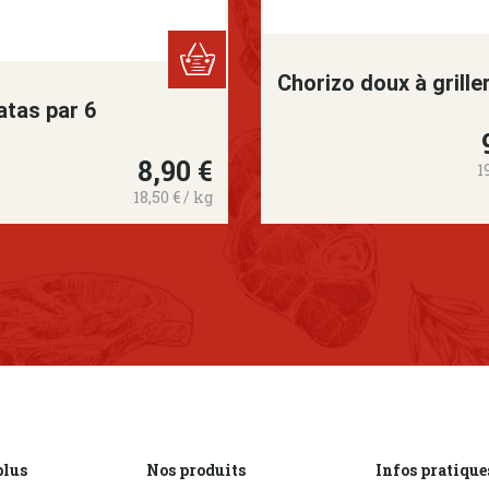
Chorizo doux à griller
atas par 6
Pr
8,90 €
Prix
1
18,50 € / kg
plus
Nos produits
Infos pratique