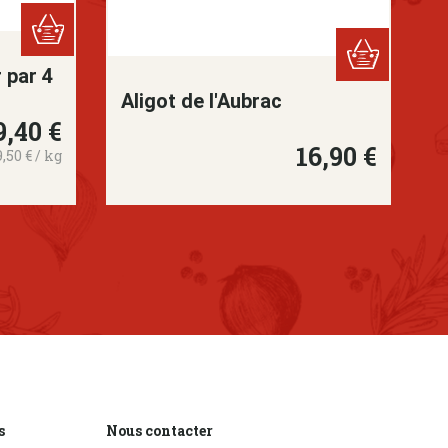
 par 4
Aligot de l'Aubrac
9,40 €
ix
16,90 €
Prix
9,50 € / kg
s
Nous contacter