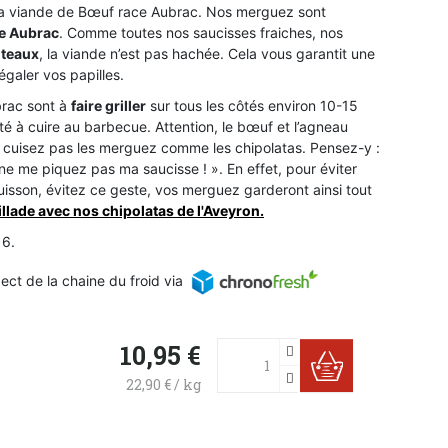
a viande de Bœuf race Aubrac. Nos merguez sont
e Aubrac
. Comme toutes nos saucisses fraiches, nos
uteaux
, la viande n’est pas hachée. Cela vous garantit une
galer vos papilles.
rac sont à
faire griller
sur tous les côtés environ 10-15
été à cuire au barbecue. Attention, le bœuf et l’agneau
ne cuisez pas les merguez comme les chipolatas. Pensez-y :
ne me piquez pas ma saucisse ! ». En effet, pour éviter
uisson, évitez ce geste, vos merguez garderont ainsi tout
illade avec nos chipolatas de l'Aveyron.
 6.
pect de la chaine du froid via
10,95 €


22,90 € / kg