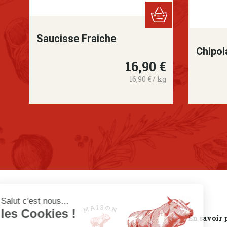
Saucisse Fraiche
Chipol
16,90 €
Prix
16,90 € / kg
Salut c'est nous...
les Cookies !
En savoir 