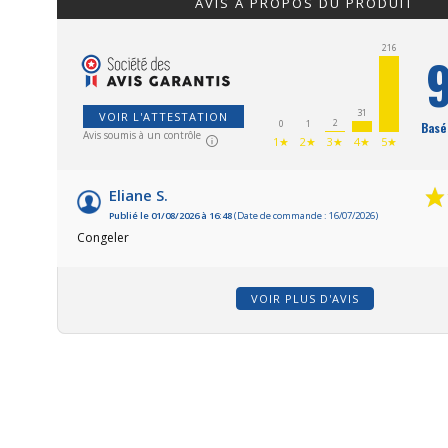
AVIS À PROPOS DU PRODUIT
216
9
31
VOIR L'ATTESTATION
2
0
1
Basé
Avis soumis à un contrôle
1★
2★
3★
4★
5★
Eliane S.
Publié le 01/08/2026 à 16:48
(Date de commande : 16/07/2026)
Congeler
VOIR PLUS D'AVIS