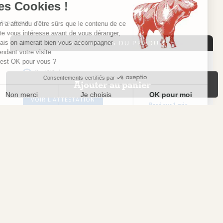
les Cookies !
Avis clients
On a attendu d'être sûrs que le contenu de ce
site vous intéresse avant de vous déranger,
AVIS À PROPOS DU PRODUIT
mais on aimerait bien vous accompagner
pendant votre visite...
C'est OK pour vous ?
10
Consentements certifiés par
Ajouter au panier
/10
Non merci
Je choisis
OK pour moi
VOIR L'ATTESTATION
Basé sur 1 avis
Avis soumis à un contrôle
Plateforme de Gestion du Consentement : Personnalisez vos Options
Axeptio consent
Notre plateforme vous permet d'adapter et de gérer vos paramètres de confidentialité, en garant
ALAIN B.
Publié le 04/11/2025 à 11:01
(Date de commande : 20/10/2025)
Très bon