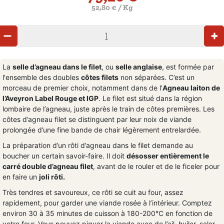
52,80 € / Kg
La
selle d’agneau dans le filet
, ou
selle anglaise
, est formée par
l'ensemble des doubles
côtes filets
non séparées. C’est un
morceau de premier choix, notamment dans de l’
Agneau laiton de
l’Aveyron Label Rouge et IGP
. Le filet est situé dans la région
lombaire de l’agneau, juste après le train de côtes premières. Les
côtes d’agneau filet se distinguent par leur noix de viande
prolongée d’une fine bande de chair légèrement entrelardée.
La préparation d’un rôti d’agneau dans le filet demande au
boucher un certain savoir-faire. Il doit
désosser entièrement le
carré double d’agneau filet
, avant de le rouler et de le ficeler pour
en faire un
joli rôti.
Très tendres et savoureux, ce rôti se cuit au four, assez
rapidement, pour garder une viande rosée à l’intérieur. Comptez
environ 30 à 35 minutes de cuisson à 180-200°C en fonction de
votre four. Vous pouvez piquer la viande avec de l’ail, huiler, saler,